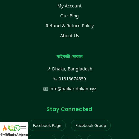
My Account
Our Blog
Refund & Return Policy
About Us
পাইকারী দোকান
📍 Dhaka, Bangladesh
📞
01818674559
✉️
info@paikaridokan.xyz
Stay Connected
Facebook Page
Facebook Group
েস্ট আইটেম
WhatsApp করুন
কল করুন
Menu