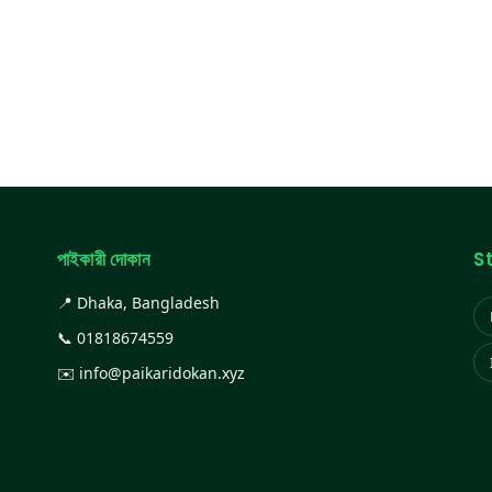
পাইকারী দোকান
S
📍 Dhaka, Bangladesh
📞
01818674559
✉️
info@paikaridokan.xyz