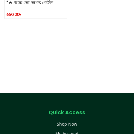
*🔥 গরমের সেরা সমাধান: পোর্টেবল
রিচার্জেবল ফোল্ডিং ফ্যান! 🔥
650.00
৳
Quick Access
Shop Now
My Account