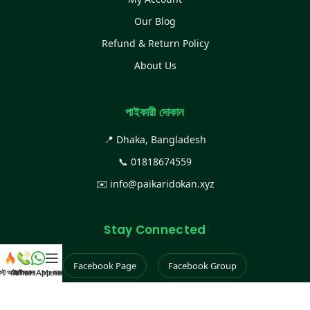
Our Blog
Refund & Return Policy
About Us
পাইকারী দোকান
📍 Dhaka, Bangladesh
📞
01818674559
✉️
info@paikaridokan.xyz
Stay Connected
Facebook Page
Facebook Group
েস্ট আইটেম
WhatsApp করুন
কল করুন
Menu
Instagram
TikTok
YouTube