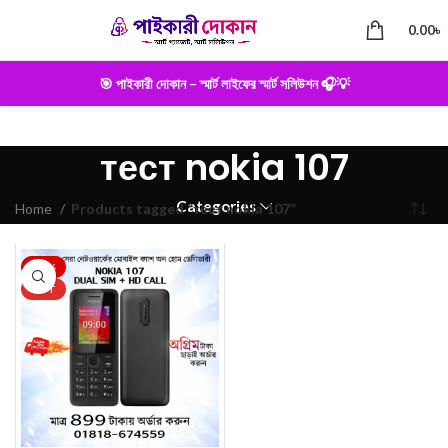
0.00
৳
🎯 পাইকারী দোকান – স্মার্ট লাইফের স্মার্ট সলিউশন 🎧💡
тест nokia 107
Categories
Home
Products tagged “тест nokia 107”
-22%
HOT