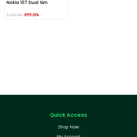
Nokia 107 Dual Sim
(Refurbished)
899.00
৳
1,150.00
৳
Quick Access
Shop Now
My Account