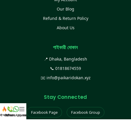
Our Blog
Refund & Return Policy
About Us
পাইকারী দোকান
📍 Dhaka, Bangladesh
📞
01818674559
✉️
info@paikaridokan.xyz
Stay Connected
Facebook Page
Facebook Group
েস্ট আইটেম
WhatsApp করুন
কল করুন
Menu
Instagram
TikTok
YouTube