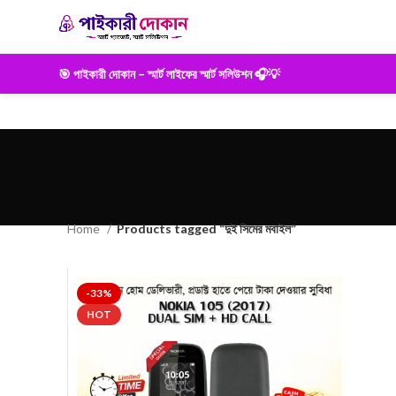
🎯 পাইকারী দোকান – স্মার্ট লাইফের স্মার্ট সলিউশন 🎧💡
Home
Products tagged “দুই সিমের মবাইল”
-33%
HOT