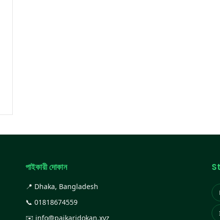
পাইকারী দোকান
S
📍 Dhaka, Bangladesh
📞
01818674559
✉️
info@paikaridokan.xyz