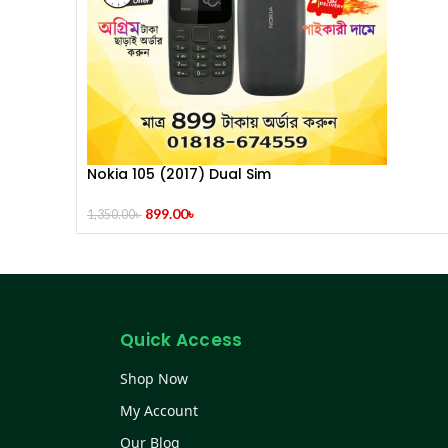
Nokia 105 (2017) Dual Sim
899.00
৳
1,350.00
৳
Quick Access
Shop Now
My Account
Our Blog