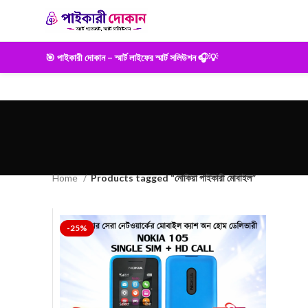
🎯 পাইকারী দোকান – স্মার্ট লাইফের স্মার্ট সলিউশন 🎧💡
Home
Products tagged “নোকিয়া পাইকারী মোবাইল”
-25%