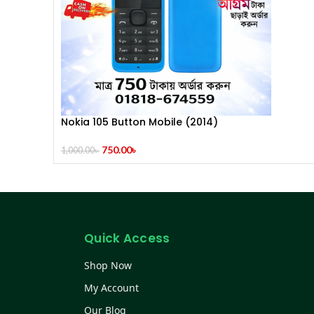
Nokia 105 Button Mobile (2014)
750.00
৳
1,000.00
৳
Quick Access
Shop Now
My Account
Our Blog