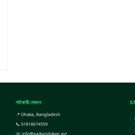
পাইকারী দোকান
S
📍 Dhaka, Bangladesh
📞
01818674559
✉️
info@paikaridokan.xyz