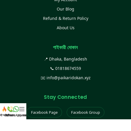
Our Blog
Refund & Return Policy
About Us
পাইকারী দোকান
📍 Dhaka, Bangladesh
📞
01818674559
✉️
info@paikaridokan.xyz
Stay Connected
Facebook Page
Facebook Group
েস্ট আইটেম
WhatsApp করুন
কল করুন
Menu
Instagram
TikTok
YouTube