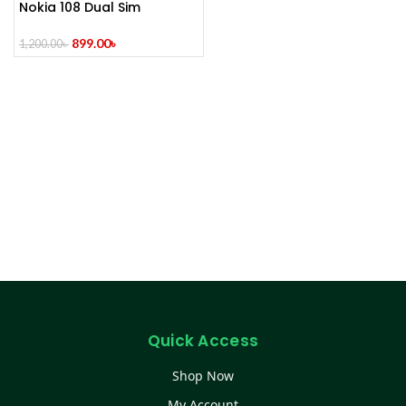
Nokia 108 Dual Sim
899.00
৳
1,200.00
৳
Quick Access
Shop Now
My Account