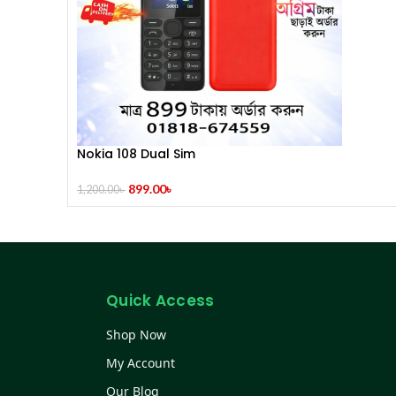
Nokia 108 Dual Sim
899.00
৳
1,200.00
৳
Quick Access
Shop Now
My Account
Our Blog