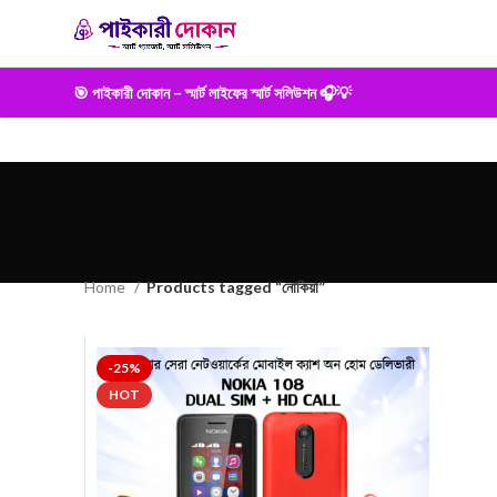
🎯 পাইকারী দোকান – স্মার্ট লাইফের স্মার্ট সলিউশন 🎧💡
Home
Products tagged “নোকিয়া”
-25%
HOT