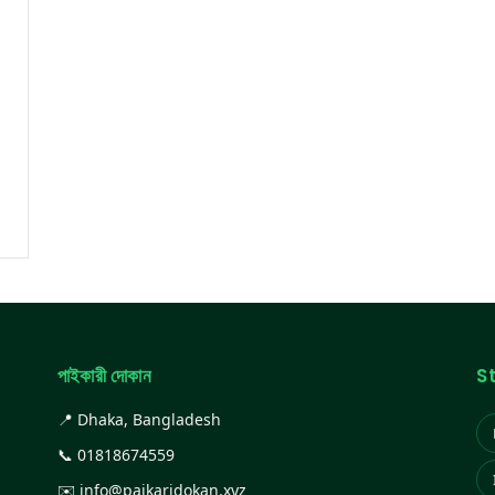
পাইকারী দোকান
S
📍 Dhaka, Bangladesh
📞
01818674559
✉️
info@paikaridokan.xyz