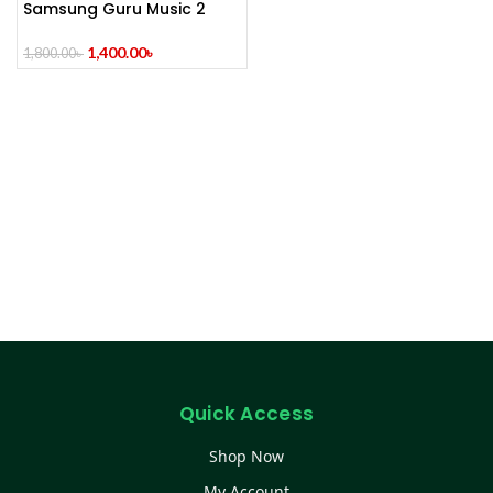
Samsung Guru Music 2
Feature Phone
1,400.00
৳
1,800.00
৳
Quick Access
Shop Now
My Account