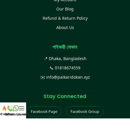
Our Blog
Refund & Return Policy
About Us
পাইকারী দোকান
📍 Dhaka, Bangladesh
📞
01818674559
✉️
info@paikaridokan.xyz
Stay Connected
Facebook Page
Facebook Group
েস্ট আইটেম
WhatsApp করুন
কল করুন
Menu
Instagram
TikTok
YouTube