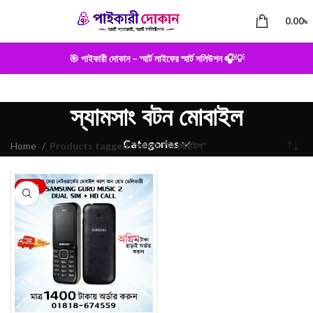
0.00
৳
🎯 পাইকারী দোকান – স্মার্ট লাইফের স্মার্ট সলিউশন 🎧💡
স্যামসাং বটন মোবাইল
Categories
Home
Products tagged “স্যামসাং বটন মোবাইল”
-22%