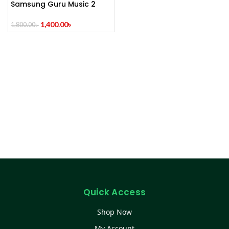
Samsung Guru Music 2
Feature Phone
1,400.00
৳
1,800.00
৳
Quick Access
Shop Now
My Account