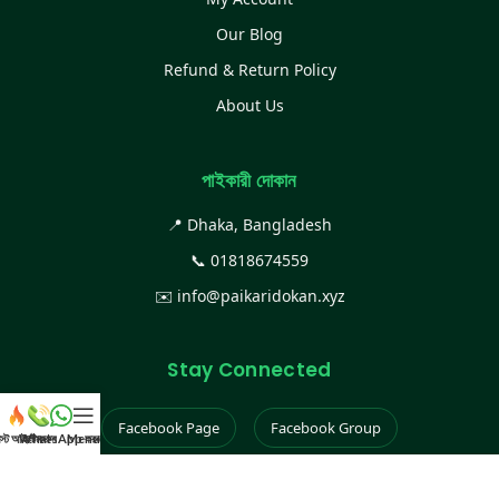
Our Blog
Refund & Return Policy
About Us
পাইকারী দোকান
📍 Dhaka, Bangladesh
📞
01818674559
✉️
info@paikaridokan.xyz
Stay Connected
Facebook Page
Facebook Group
েস্ট আইটেম
WhatsApp করুন
কল করুন
Menu
Instagram
TikTok
YouTube