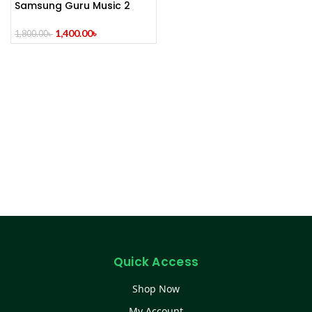
Samsung Guru Music 2
Feature Phone
1,400.00
৳
1,800.00
৳
Quick Access
Shop Now
My Account