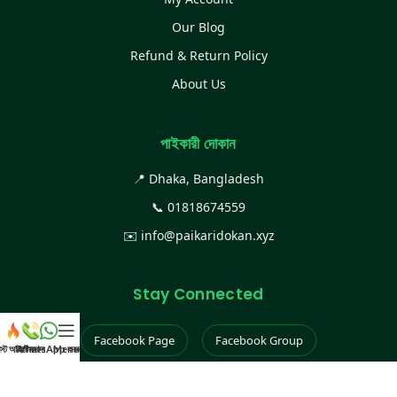
Our Blog
Refund & Return Policy
About Us
পাইকারী দোকান
📍 Dhaka, Bangladesh
📞
01818674559
✉️
info@paikaridokan.xyz
Stay Connected
Facebook Page
Facebook Group
েস্ট আইটেম
WhatsApp করুন
কল করুন
Menu
Instagram
TikTok
YouTube