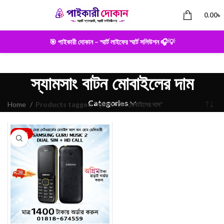
0.00
৳
🎯 পাইকারী দোকান – স্মার্ট লাইফের স্মার্ট সলিউশন 🎧💡
স্যামসাং বাটন মোবাইলের দাম
Categories
Home
Products tagged “স্যামসাং বাটন মোবাইলের দাম”
-22%