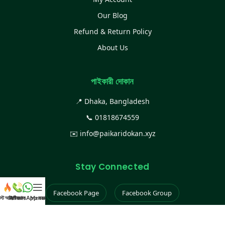
Our Blog
Refund & Return Policy
About Us
পাইকারী দোকান
📍 Dhaka, Bangladesh
📞
01818674559
✉️
info@paikaridokan.xyz
Stay Connected
Facebook Page
Facebook Group
েস্ট আইটেম
WhatsApp করুন
কল করুন
Menu
Instagram
TikTok
YouTube