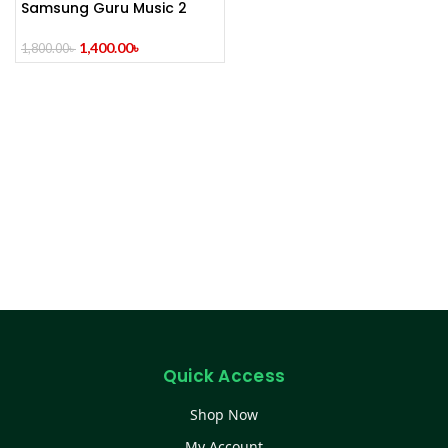
Samsung Guru Music 2
Feature Phone
1,400.00
৳
1,800.00
৳
Quick Access
Shop Now
My Account