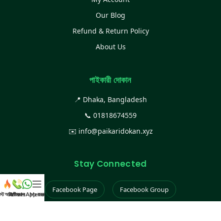
Our Blog
Refund & Return Policy
About Us
পাইকারী দোকান
📍 Dhaka, Bangladesh
📞
01818674559
✉️
info@paikaridokan.xyz
Stay Connected
Facebook Page
Facebook Group
েস্ট আইটেম
WhatsApp করুন
কল করুন
Menu
Instagram
TikTok
YouTube