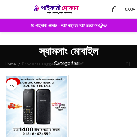
0.00
৳
🎯 পাইকারী দোকান – স্মার্ট লাইফের স্মার্ট সলিউশন 🎧💡
স্যামসাং মোবাইল
Categories
Home
Products tagged “স্যামসাং মোবাইল”
-22%