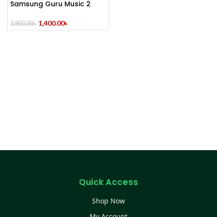
Samsung Guru Music 2
Feature Phone
1,400.00
৳
1,800.00
৳
Quick Access
Shop Now
My Account