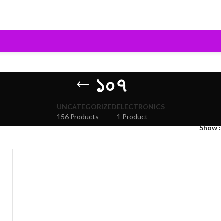
১০৭
UNCATEGORIZED
ELECTRONICS
156 Products
1 Product
Show