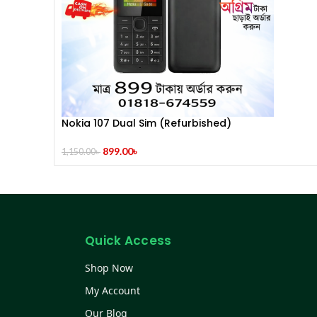
Nokia 107 Dual Sim (Refurbished)
899.00
৳
1,150.00
৳
Quick Access
Shop Now
My Account
Our Blog