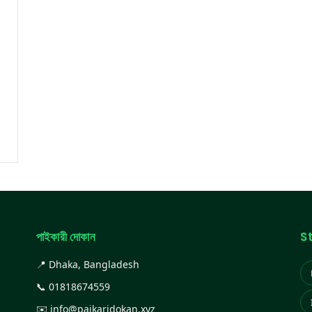
পাইকারী দোকান
S
📍 Dhaka, Bangladesh
📞
01818674559
✉️
info@paikaridokan.xyz