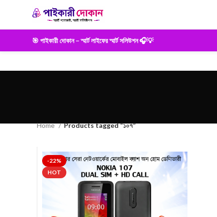
🎯 পাইকারী দোকান – স্মার্ট লাইফের স্মার্ট সলিউশন 🎧💡
Home
Products tagged “১০৭”
-22%
HOT