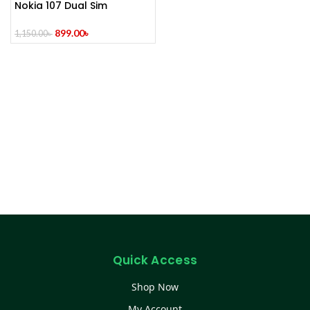
Nokia 107 Dual Sim
(Refurbished)
899.00
৳
1,150.00
৳
Quick Access
Shop Now
My Account