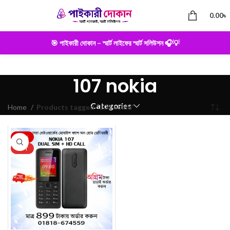
0.00
৳
🎯 পাইকারী দোকান – স্মার্ট লাইফের স্মার্ট সলিউশন 🎧💡
107 nokia
Categories
Home
Products tagged “107 nokia”
-22%
HOT