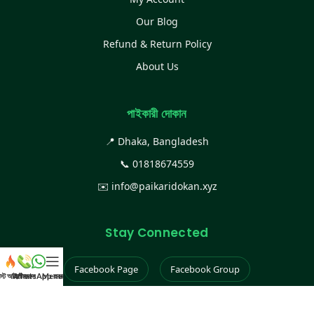
Our Blog
Refund & Return Policy
About Us
পাইকারী দোকান
📍 Dhaka, Bangladesh
📞
01818674559
✉️
info@paikaridokan.xyz
Stay Connected
Facebook Page
Facebook Group
েস্ট আইটেম
WhatsApp করুন
কল করুন
Menu
Instagram
TikTok
YouTube