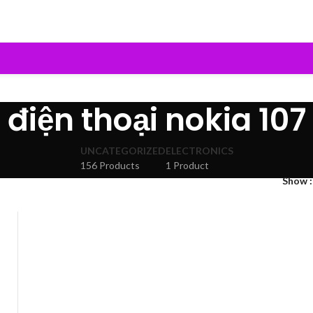
điện thoại nokia 107
UNCATEGORIZED
ELECTRONICS
156 Products
1 Product
Show