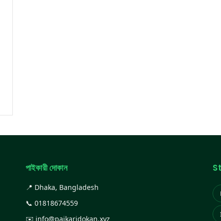
পাইকারী দোকান
S
📍 Dhaka, Bangladesh
📞
01818674559
✉️
info@paikaridokan.xyz