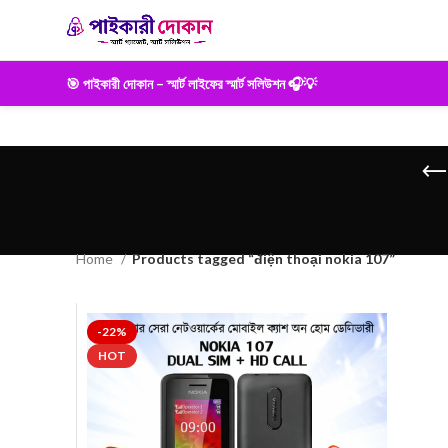
🎯 পাইকারী দোকান – স্মার্ট লাইফের স্মার্ট সলিউশন 🎧💡
Home
Products tagged “điện thoại nokia 107”
-22%
HOT