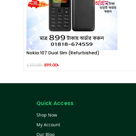
Nokia 107 Dual Sim (Refurbished)
899.00
৳
1,150.00
৳
Quick Access
Shop Now
My Account
Our Blog