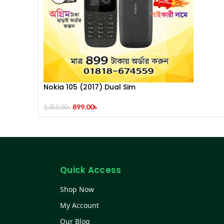
Nokia 105 (2017) Dual Sim
899.00
৳
1,350.00
৳
Quick Access
Shop Now
My Account
Our Blog