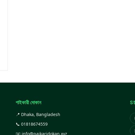
পাইকারী দোকান
S
📍 Dhaka, Bangladesh
📞
01818674559
✉️
info@paikaridokan.xyz