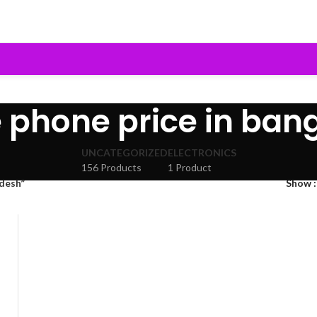
e phone price in ban
UNCATEGORIZED
ELECTRONICS
156 Products
1 Product
adesh”
Show