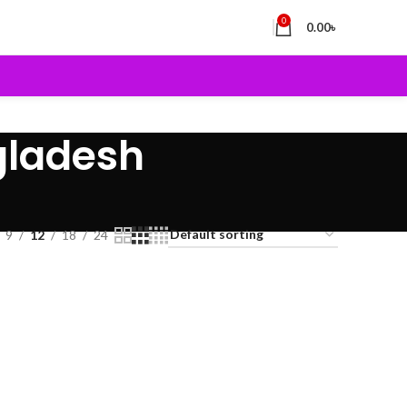
0
0.00
৳
gladesh
9
12
18
24