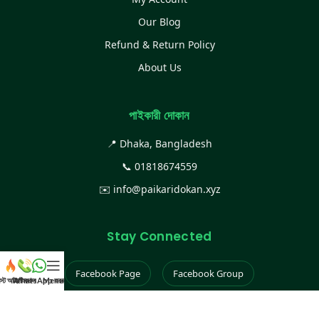
Our Blog
Refund & Return Policy
About Us
পাইকারী দোকান
📍 Dhaka, Bangladesh
📞
01818674559
✉️
info@paikaridokan.xyz
Stay Connected
Facebook Page
Facebook Group
েস্ট আইটেম
WhatsApp করুন
কল করুন
Menu
Instagram
TikTok
YouTube