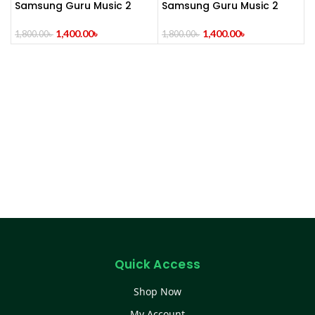
Samsung Guru Music 2
Samsung Guru Music 2
Dual Sim (Refurbished)
Feature Phone
1,400.00
৳
1,400.00
৳
1,800.00
৳
1,800.00
৳
Quick Access
Shop Now
My Account