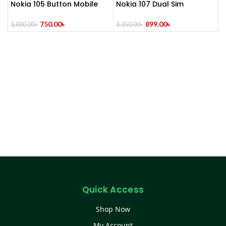
Nokia 105 Button Mobile
Nokia 107 Dual Sim
(2014)
(Refurbished)
750.00
৳
899.00
৳
1,000.00
৳
1,150.00
৳
Quick Access
Shop Now
My Account