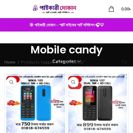
0.00
৳
🎯 পাইকারী দোকান – স্মার্ট লাইফের স্মার্ট সলিউশন 🎧💡
Mobile candy
Categories
Home
Products tagged “Mobile candy”
-25%
-22%
HOT