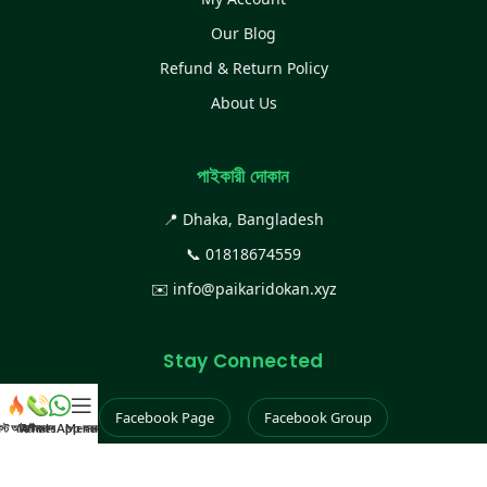
Our Blog
Refund & Return Policy
About Us
পাইকারী দোকান
📍 Dhaka, Bangladesh
📞
01818674559
✉️
info@paikaridokan.xyz
Stay Connected
Facebook Page
Facebook Group
েস্ট আইটেম
WhatsApp করুন
কল করুন
Menu
Instagram
TikTok
YouTube