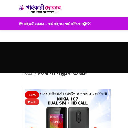
🎯 পাইকারী দোকান – স্মার্ট লাইফের স্মার্ট সলিউশন 🎧💡
Home
Products tagged “mobile”
-22%
HOT