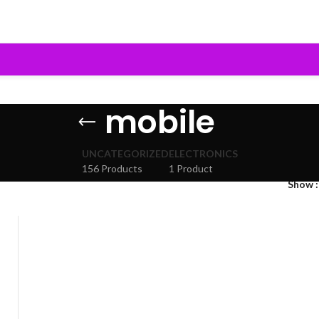
mobile
UNCATEGORIZED
ELECTRONICS
156 Products
1 Product
Show