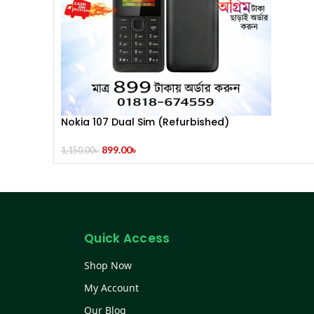
Nokia 107 Dual Sim (Refurbished)
899.00
৳
1,150.00
৳
Quick Access
Shop Now
My Account
Our Blog