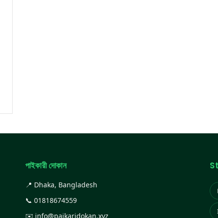
পাইকারী দোকান
S
📍 Dhaka, Bangladesh
📞
01818674559
✉️
info@paikaridokan.xyz