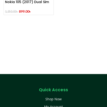
Nokia 105 (2017) Dual Sim
899.00
৳
1,350.00
৳
Quick Access
Shop Now
My Account