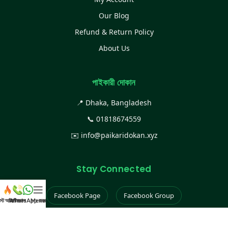
Our Blog
Refund & Return Policy
About Us
পাইকারী দোকান
📍 Dhaka, Bangladesh
📞
01818674559
✉️
info@paikaridokan.xyz
Stay Connected
Facebook Page
Facebook Group
েস্ট আইটেম
WhatsApp করুন
কল করুন
Menu
Instagram
TikTok
YouTube