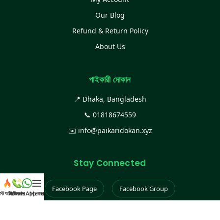
Our Blog
Refund & Return Policy
About Us
পাইকারী দোকান
📍 Dhaka, Bangladesh
📞
01818674559
✉️
info@paikaridokan.xyz
Stay Connected
Facebook Page
Facebook Group
েস্ট আইটেম
WhatsApp করুন
কল করুন
Menu
Instagram
TikTok
YouTube