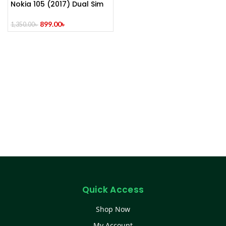
Nokia 105 (2017) Dual Sim
899.00
৳
1,350.00
৳
Quick Access
Shop Now
My Account