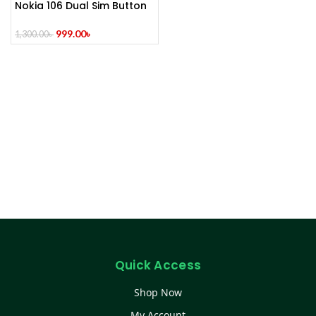
Nokia 106 Dual Sim Button
Mobile
999.00
৳
1,300.00
৳
Quick Access
Shop Now
My Account