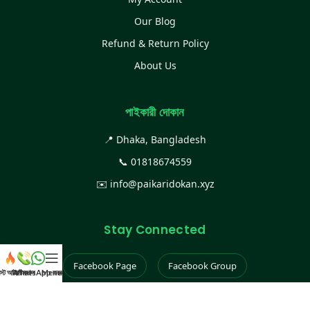
Our Blog
Refund & Return Policy
About Us
পাইকারী দোকান
📍 Dhaka, Bangladesh
📞
01818674559
✉️
info@paikaridokan.xyz
Stay Connected
Facebook Page
Facebook Group
েস্ট আইটেম
WhatsApp করুন
কল করুন
Menu
Instagram
TikTok
YouTube