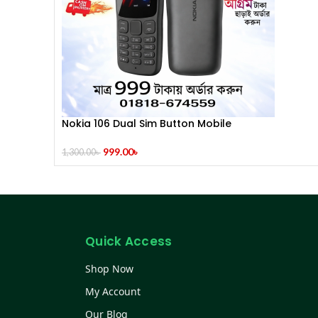
Nokia 106 Dual Sim Button Mobile
999.00
৳
1,300.00
৳
Quick Access
Shop Now
My Account
Our Blog