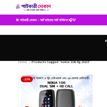
🎯 পাইকারী দোকান – স্মার্ট লাইফের স্মার্ট সলিউশন 🎧💡
Home
Products tagged “nokia 106 4g 2023”
-23%