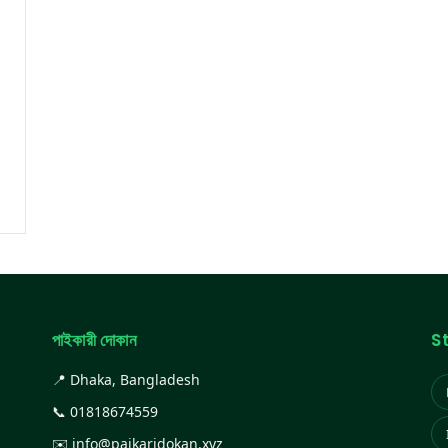
পাইকারী দোকান
S
📍 Dhaka, Bangladesh
📞
01818674559
✉️
info@paikaridokan.xyz