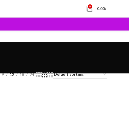
0
0.00
৳
9
12
18
24