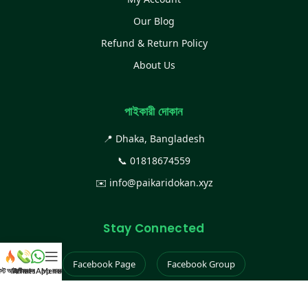
Our Blog
Refund & Return Policy
About Us
পাইকারী দোকান
📍 Dhaka, Bangladesh
📞
01818674559
✉️
info@paikaridokan.xyz
Stay Connected
Facebook Page
Facebook Group
েস্ট আইটেম
WhatsApp করুন
কল করুন
Menu
Instagram
TikTok
YouTube