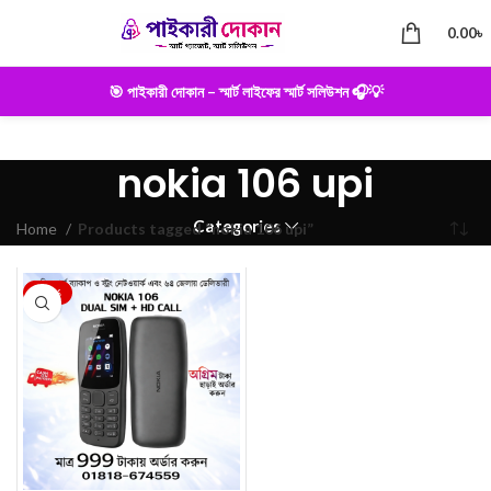
0.00
৳
🎯 পাইকারী দোকান – স্মার্ট লাইফের স্মার্ট সলিউশন 🎧💡
nokia 106 upi
Categories
Home
Products tagged “nokia 106 upi”
-23%