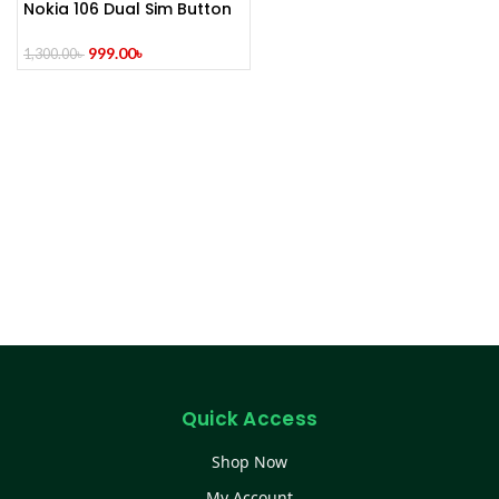
Nokia 106 Dual Sim Button
Mobile
999.00
৳
1,300.00
৳
Quick Access
Shop Now
My Account