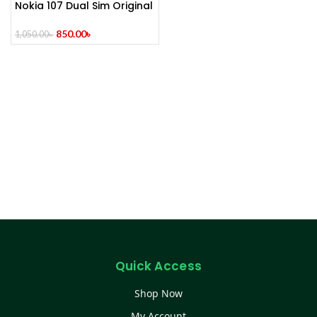
Nokia 107 Dual Sim Original
Mobile
850.00
৳
1,050.00
৳
Quick Access
Shop Now
My Account