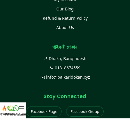
Our Blog
Refund & Return Policy
About Us
পাইকারী দোকান
📍 Dhaka, Bangladesh
📞
01818674559
✉️
info@paikaridokan.xyz
Stay Connected
Facebook Page
Facebook Group
েস্ট আইটেম
WhatsApp করুন
কল করুন
Menu
Instagram
TikTok
YouTube