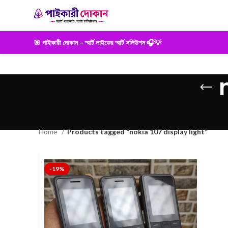
🎯 পাইকারী দোকান – স্মার্ট লাইফের স্মার্ট সলিউশন 🎧💡
Home
Products tagged “nokia 107 display light”
-19%