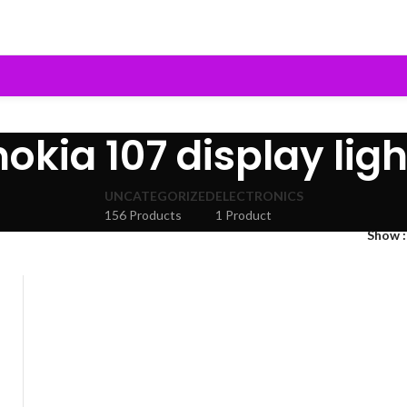
nokia 107 display ligh
UNCATEGORIZED
ELECTRONICS
156 Products
1 Product
Show