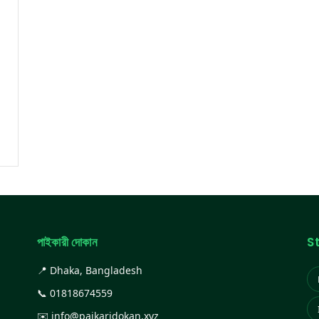
পাইকারী দোকান
S
📍 Dhaka, Bangladesh
📞
01818674559
✉️
info@paikaridokan.xyz