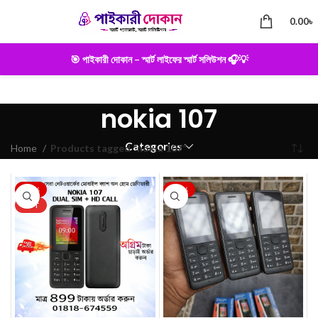
0.00
৳
🎯 পাইকারী দোকান – স্মার্ট লাইফের স্মার্ট সলিউশন 🎧💡
nokia 107
Categories
Home
Products tagged “nokia 107”
-22%
-19%
HOT