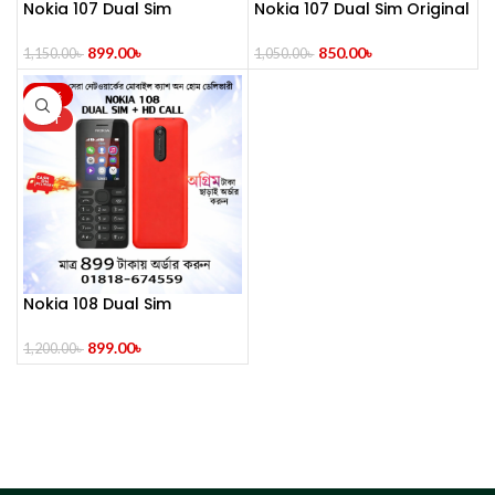
Nokia 107 Dual Sim
Nokia 107 Dual Sim Original
(Refurbished)
Mobile
899.00
৳
850.00
৳
1,150.00
৳
1,050.00
৳
-25%
HOT
Nokia 108 Dual Sim
899.00
৳
1,200.00
৳