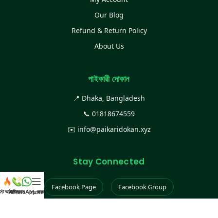
Our Blog
Refund & Return Policy
About Us
পাইকারী দোকান
📍 Dhaka, Bangladesh
📞
01818674559
✉️
info@paikaridokan.xyz
Stay Connected
Facebook Page
Facebook Group
েস্ট আইটেম
WhatsApp করুন
কল করুন
Menu
Instagram
TikTok
YouTube