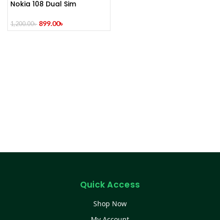
Nokia 108 Dual Sim
899.00
৳
1,200.00
৳
Quick Access
Shop Now
My Account