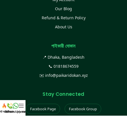
Our Blog
Refund & Return Policy
About Us
পাইকারী দোকান
📍 Dhaka, Bangladesh
📞
01818674559
✉️
info@paikaridokan.xyz
Stay Connected
Facebook Page
Facebook Group
েস্ট আইটেম
WhatsApp করুন
কল করুন
Menu
Instagram
TikTok
YouTube