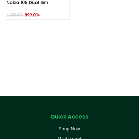
Nokia 108 Dual Sim
899.00
৳
1,200.00
৳
Quick Access
Shop Now
My Account