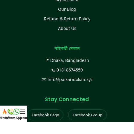
Our Blog
Refund & Return Policy
About Us
পাইকারী দোকান
📍 Dhaka, Bangladesh
📞
01818674559
✉️
info@paikaridokan.xyz
Stay Connected
Facebook Page
Facebook Group
েস্ট আইটেম
WhatsApp করুন
কল করুন
Menu
Instagram
TikTok
YouTube