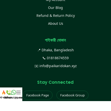
Our Blog
Refund & Return Policy
About Us
পাইকারী দোকান
📍 Dhaka, Bangladesh
📞
01818674559
✉️
info@paikaridokan.xyz
Stay Connected
Facebook Page
Facebook Group
েস্ট আইটেম
WhatsApp করুন
কল করুন
Menu
Instagram
TikTok
YouTube