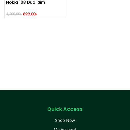
Nokia 108 Dual Sim
899.00
৳
1,200.00
৳
Quick Access
Shop Now
My Account