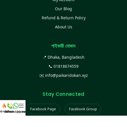
Our Blog
Refund & Return Policy
About Us
পাইকারী দোকান
📍 Dhaka, Bangladesh
📞
01818674559
✉️
info@paikaridokan.xyz
Stay Connected
Facebook Page
Facebook Group
েস্ট আইটেম
WhatsApp করুন
কল করুন
Menu
Instagram
TikTok
YouTube