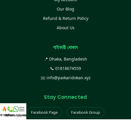
Our Blog
Refund & Return Policy
About Us
পাইকারী দোকান
📍 Dhaka, Bangladesh
📞
01818674559
✉️
info@paikaridokan.xyz
Stay Connected
Facebook Page
Facebook Group
েস্ট আইটেম
WhatsApp করুন
কল করুন
Menu
Instagram
TikTok
YouTube