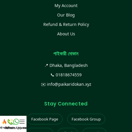
My Account
Our Blog
Refund & Return Policy
About Us
পাইকারী দোকান
📍 Dhaka, Bangladesh
📞
01818674559
✉️
info@paikaridokan.xyz
Stay Connected
Facebook Page
Facebook Group
েস্ট আইটেম
WhatsApp করুন
কল করুন
Menu