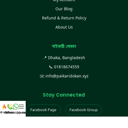
Our Blog
Refund & Return Policy
About Us
পাইকারী দোকান
📍 Dhaka, Bangladesh
📞
01818674559
✉️
info@paikaridokan.xyz
Stay Connected
Facebook Page
Facebook Group
েস্ট আইটেম
WhatsApp করুন
কল করুন
Menu
Instagram
TikTok
YouTube