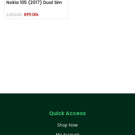
Nokia 105 (2017) Dual Sim
899.00
৳
1,350.00
৳
Quick Access
Shop Now
My Account