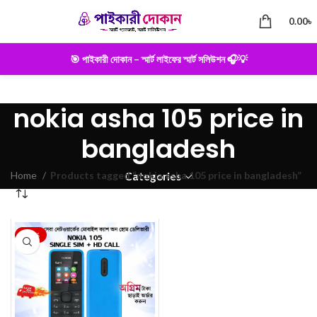
0.00
৳
🎯 পাইকারী দোকান – স্মার্ট লাইফের স্মার্ট সলিউশন 🎧💡
nokia asha 105 price in
bangladesh
Home
Products tagged “nokia asha 105 price in bangladesh”
Categories
-25%