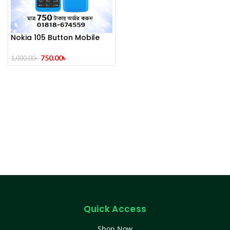
Nokia 105 Button Mobile
(2014)
750.00
৳
1,000.00
৳
Quick Access
Shop Now