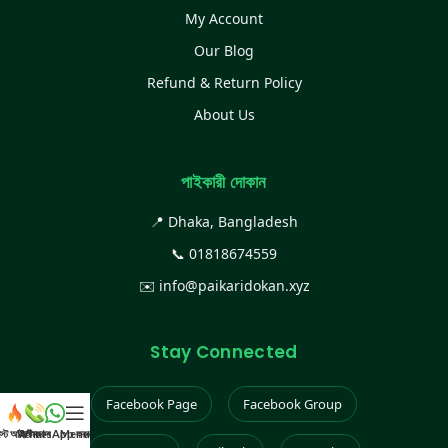
My Account
Our Blog
Refund & Return Policy
About Us
পাইকারী দোকান
📍 Dhaka, Bangladesh
📞
01818674559
✉️
info@paikaridokan.xyz
Stay Connected
Facebook Page
Facebook Group
েস্ট আইটেম
WhatsApp করুন
কল করুন
Menu