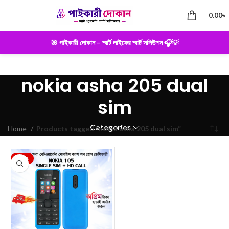
0.00
৳
🎯 পাইকারী দোকান – স্মার্ট লাইফের স্মার্ট সলিউশন 🎧💡
nokia asha 205 dual
sim
Categories
Home
Products tagged “nokia asha 205 dual sim”
-25%