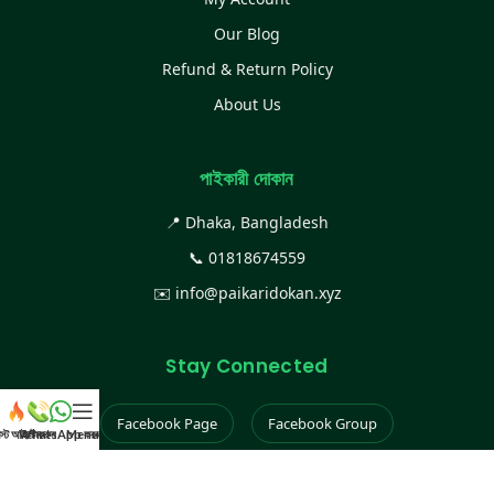
Our Blog
Refund & Return Policy
About Us
পাইকারী দোকান
📍 Dhaka, Bangladesh
📞
01818674559
✉️
info@paikaridokan.xyz
Stay Connected
Facebook Page
Facebook Group
েস্ট আইটেম
WhatsApp করুন
কল করুন
Menu
Instagram
TikTok
YouTube