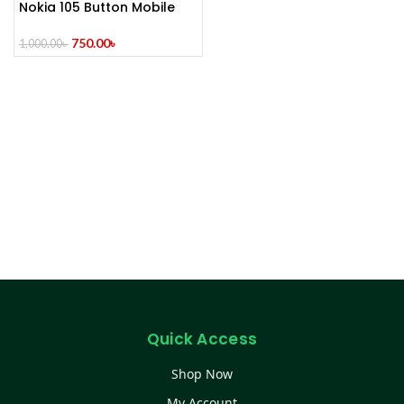
Nokia 105 Button Mobile
(2014)
750.00
৳
1,000.00
৳
Quick Access
Shop Now
My Account