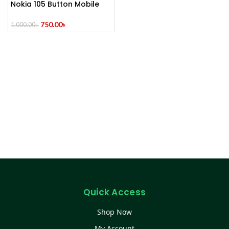
Nokia 105 Button Mobile
(2014)
750.00
৳
1,000.00
৳
Quick Access
Shop Now
My Account