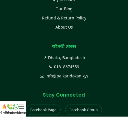
Our Blog
Refund & Return Policy
About Us
পাইকারী দোকান
📍 Dhaka, Bangladesh
📞
01818674559
✉️
info@paikaridokan.xyz
Stay Connected
Facebook Page
Facebook Group
েস্ট আইটেম
WhatsApp করুন
কল করুন
Menu
Instagram
TikTok
YouTube