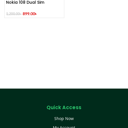
Nokia 108 Dual Sim
899.00
৳
1,200.00
৳
Quick Access
Shop Now
My Account