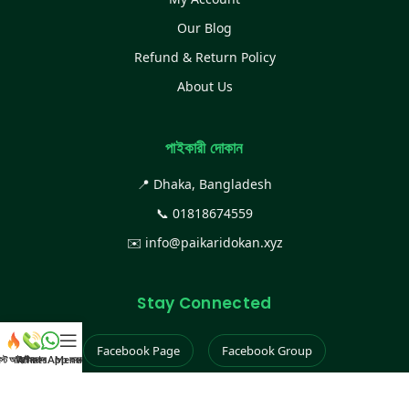
Our Blog
Refund & Return Policy
About Us
পাইকারী দোকান
📍 Dhaka, Bangladesh
📞
01818674559
✉️
info@paikaridokan.xyz
Stay Connected
Facebook Page
Facebook Group
েস্ট আইটেম
WhatsApp করুন
কল করুন
Menu
Instagram
TikTok
YouTube