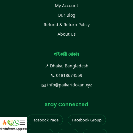
My Account
Our Blog
Refund & Return Policy
About Us
পাইকারী দোকান
📍 Dhaka, Bangladesh
📞
01818674559
✉️
info@paikaridokan.xyz
Stay Connected
Facebook Page
Facebook Group
েস্ট আইটেম
WhatsApp করুন
কল করুন
Menu