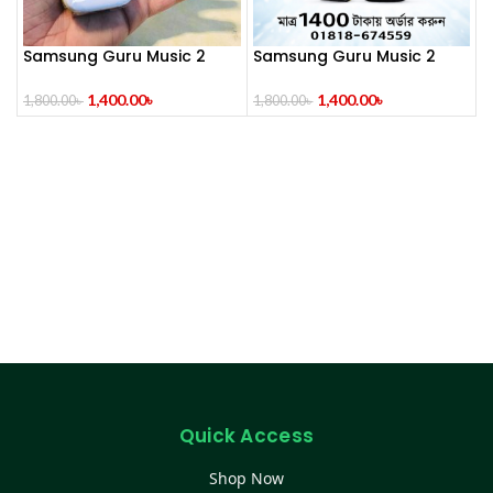
Samsung Guru Music 2
Samsung Guru Music 2
Dual Sim (Refurbished)
Feature Phone
1,400.00
৳
1,400.00
৳
1,800.00
৳
1,800.00
৳
Quick Access
Shop Now