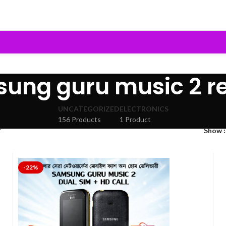
ung guru music 2 r
UNCATEGORIZED
ELECTRONICS
156 Products
1 Product
”
Show
-22%