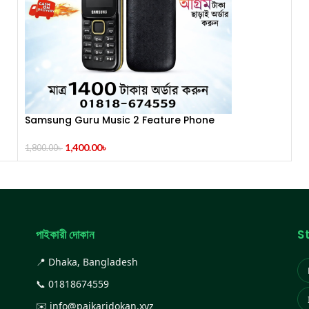
Samsung Guru Music 2 Feature Phone
1,400.00
৳
1,800.00
৳
পাইকারী দোকান
S
📍 Dhaka, Bangladesh
📞
01818674559
✉️
info@paikaridokan.xyz