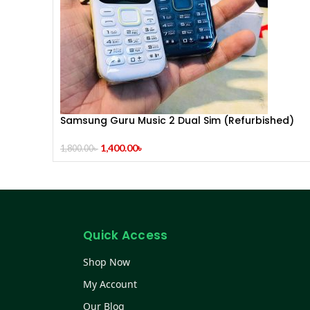
Samsung Guru Music 2 Dual Sim (Refurbished)
1,400.00
৳
1,800.00
৳
Quick Access
Shop Now
My Account
Our Blog