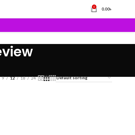
0
0.00
৳
eview
9
12
18
24