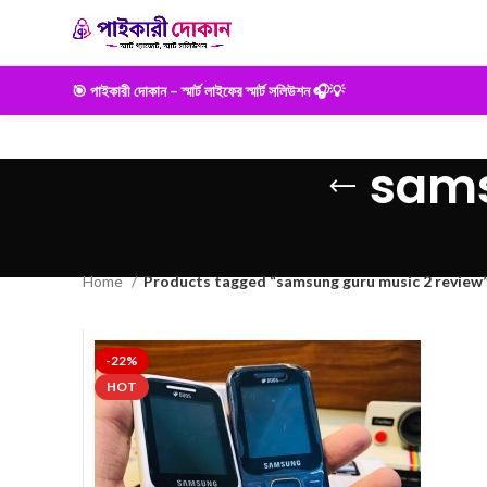
🎯 পাইকারী দোকান – স্মার্ট লাইফের স্মার্ট সলিউশন 🎧💡
sams
Home
Products tagged “samsung guru music 2 review
-22%
HOT