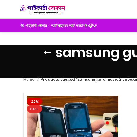
🎯 পাইকারী দোকান – স্মার্ট লাইফের স্মার্ট সলিউশন 🎧💡
samsung gu
Home
Products tagged “samsung guru music 2 unboxi
-22%
HOT