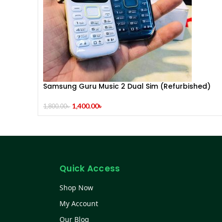
Samsung Guru Music 2 Dual Sim (Refurbished)
1,400.00
৳
1,800.00
৳
Quick Access
Shop Now
My Account
Our Blog