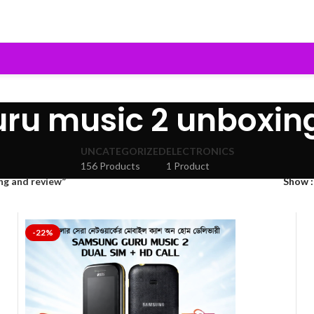
ru music 2 unboxing
UNCATEGORIZED
ELECTRONICS
156 Products
1 Product
ng and review”
Show
-22%