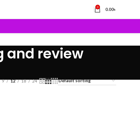
0
0.00
৳
 and review
9
12
18
24