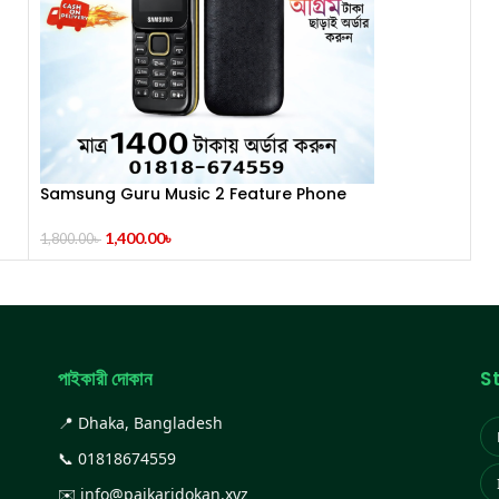
Samsung Guru Music 2 Feature Phone
1,400.00
৳
1,800.00
৳
পাইকারী দোকান
S
📍 Dhaka, Bangladesh
📞
01818674559
✉️
info@paikaridokan.xyz