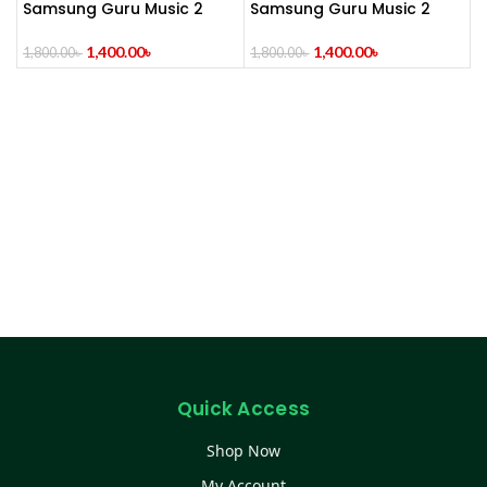
Samsung Guru Music 2
Samsung Guru Music 2
Dual Sim (Refurbished)
Feature Phone
1,400.00
৳
1,400.00
৳
1,800.00
৳
1,800.00
৳
Quick Access
Shop Now
My Account