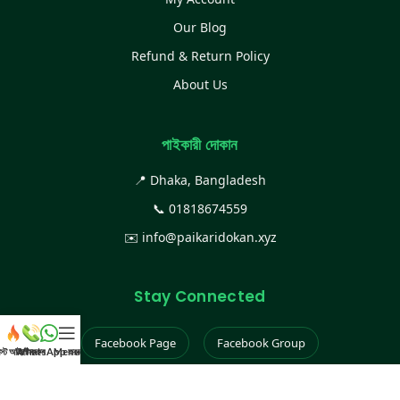
Our Blog
Refund & Return Policy
About Us
পাইকারী দোকান
📍 Dhaka, Bangladesh
📞
01818674559
✉️
info@paikaridokan.xyz
Stay Connected
Facebook Page
Facebook Group
েস্ট আইটেম
WhatsApp করুন
কল করুন
Menu
Instagram
TikTok
YouTube