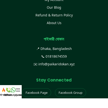
Our Blog
Refund & Return Policy
About Us
পাইকারী দোকান
📍 Dhaka, Bangladesh
📞
01818674559
✉️
info@paikaridokan.xyz
Stay Connected
Facebook Page
Facebook Group
েস্ট আইটেম
WhatsApp করুন
কল করুন
Menu
Instagram
TikTok
YouTube