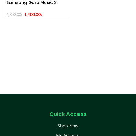
Samsung Guru Music 2
Feature Phone
1,400.00
৳
1,800.00
৳
Quick Access
Shop Now
My Account