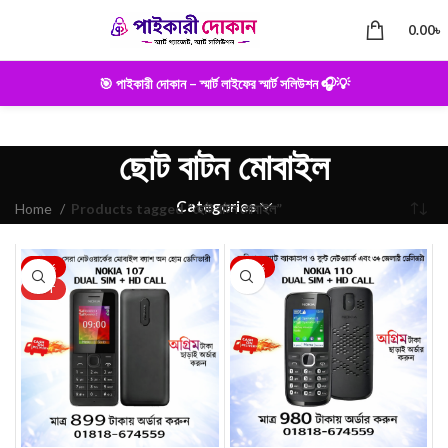
0.00
৳
🎯 পাইকারী দোকান – স্মার্ট লাইফের স্মার্ট সলিউশন 🎧💡
ছোট বাটন মোবাইল
Categories
Home
Products tagged “ছোট বাটন মোবাইল”
-22%
-28%
HOT