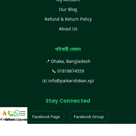
Our Blog
Refund & Return Policy
About Us
পাইকারী দোকান
📍 Dhaka, Bangladesh
📞
01818674559
✉️
info@paikaridokan.xyz
Stay Connected
Facebook Page
Facebook Group
েস্ট আইটেম
WhatsApp করুন
কল করুন
Menu
Instagram
TikTok
YouTube