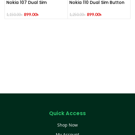
Nokia 107 Dual Sim
Nokia 110 Dual Sim Button
(Refurbished)
Mobile (Refurbished)
899.00
৳
899.00
৳
1,150.00
৳
1,250.00
৳
Quick Access
Shop Now
My Account