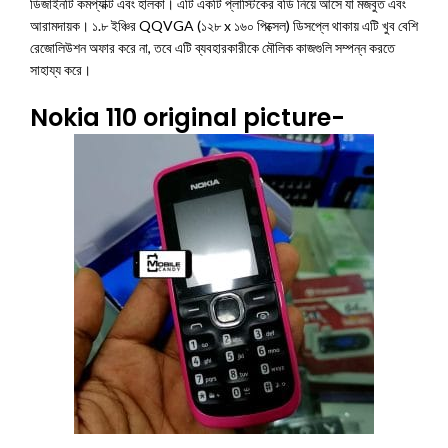
ডিজাইনটি কমপ্যাক্ট এবং হালকা। এটি একটি প্লাস্টিকের বডি নিয়ে আসে যা মজবুত এবং
আরামদায়ক। ১.৮ ইঞ্চির QQVGA (১২৮ x ১৬০ পিক্সেল) ডিসপ্লে থাকায় এটি খুব বেশি
রেজোলিউশন অফার করে না, তবে এটি ব্যবহারকারীকে মৌলিক কাজগুলি সম্পন্ন করতে
সাহায্য করে।
Nokia 110 original picture-