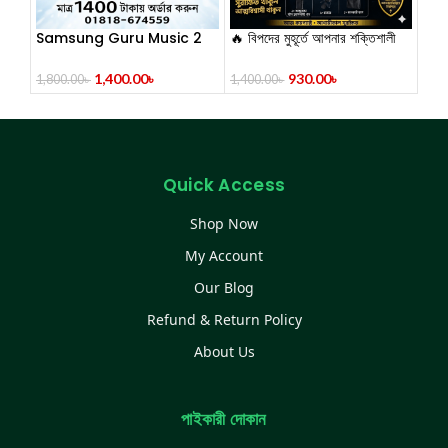
Samsung Guru Music 2
🔥 বিপদের মুহূর্তে আপনার শক্তিশালী
Feature Phone
সঙ্গীSelf Defense Stun
Flashlight 928 Type USA
1,400.00
৳
930.00
৳
1,800.00
৳
1,400.00
৳
980000K Volt –
Rechargeable
Quick Access
Shop Now
My Account
Our Blog
Refund & Return Policy
About Us
পাইকারী দোকান