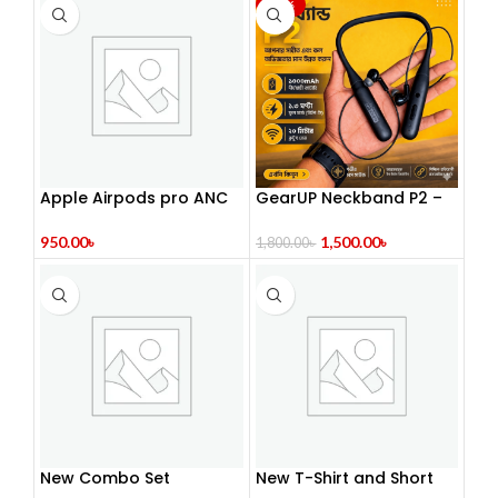
-17%
Apple Airpods pro ANC
GearUP Neckband P2 –
2nd generation
Black
950.00
৳
1,500.00
৳
1,800.00
৳
New Combo Set
New T-Shirt and Short