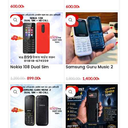
Pant Set For Men
600.00
৳
600.00
৳
-25%
-22%
HOT
HOT
Nokia 108 Dual Sim
Samsung Guru Music 2
Dual Sim (Refurbished)
899.00
৳
1,400.00
৳
1,200.00
৳
1,800.00
৳
-22%
-34%