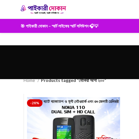
🎯 পাইকারী দোকান – স্মার্ট লাইফের স্মার্ট সলিউশন 🎧💡
Home
Products tagged “নোকিয়া আশা ২০০”
-28%