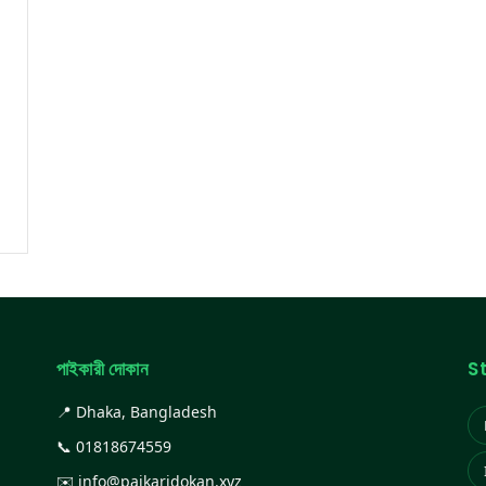
পাইকারী দোকান
S
📍 Dhaka, Bangladesh
📞
01818674559
✉️
info@paikaridokan.xyz