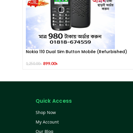
Nokia 110 Dual Sim Button Mobile (Refurbished)
899.00
৳
1,250.00
৳
Quick Access
Shop Now
My Account
Our Blog