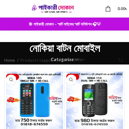
0.00
৳
🎯 পাইকারী দোকান – স্মার্ট লাইফের স্মার্ট সলিউশন 🎧💡
নোকিয়া বাটন মোবাইল
Categories
Home
Products tagged “নোকিয়া বাটন মোবাইল”
-25%
-28%