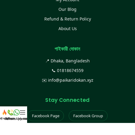
Our Blog
Refund & Return Policy
About Us
পাইকারী দোকান
📍 Dhaka, Bangladesh
📞
01818674559
✉️
info@paikaridokan.xyz
Stay Connected
Facebook Page
Facebook Group
েস্ট আইটেম
WhatsApp করুন
কল করুন
Menu
Instagram
TikTok
YouTube