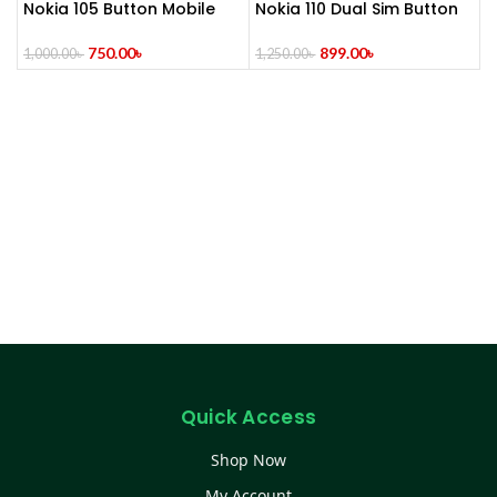
Nokia 105 Button Mobile
Nokia 110 Dual Sim Button
(2014)
Mobile (Refurbished)
750.00
৳
899.00
৳
1,000.00
৳
1,250.00
৳
Quick Access
Shop Now
My Account